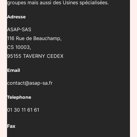
E
groupes mais aussi des Usines spécialisées.
)
Adresse
*
ASAP-SAS
116 Rue de Beauchamp,
CS 10003,
95155 TAVERNY CEDEX
Email
contact@asap-sa.fr
Telephone
01 30 11 61 61
Fax