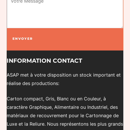
E
L
M
O
B
T
I
A
T
L
*
G
I
R
I
A
L
E
G
T
(
M
ENVOYER
A
O
O
E
T
I
B
S
O
INFORMATION CONTACT
R
L
S
I
E
I
A
ASAP met à votre disposition un stock important et
R
)
G
G
réalise des productions:
E
*
A
E
)
T
*
Carton compact, Gris, Blanc ou en Couleur, à
*
O
caractère Graphique, Alimentaire ou Industriel, des
I
matériaux de recouvrement pour le Cartonnage de
R
Luxe et la Reliure. Nous représentons les plus grands