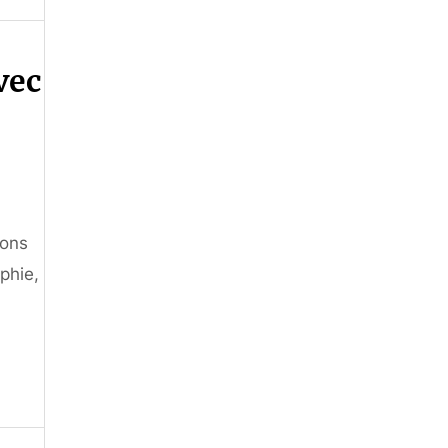
vec
ions
phie,