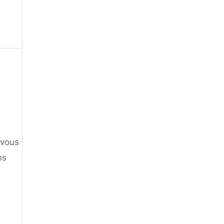
 vous
ns