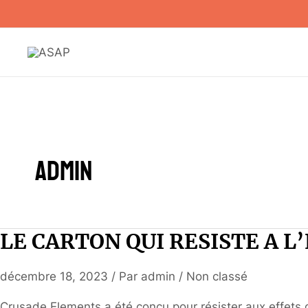
Aller
au
contenu
admin
LE CARTON QUI RESISTE A L
décembre 18, 2023
/ Par
admin
/
Non classé
Crusade Elements a été conçu pour résister aux effets d