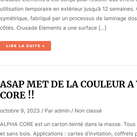
utilisation temporaire en extérieur jusqu’à 12 semaines
symétrique, fabriqué par un processus de laminage dos
côtés. Crusade Elements a une surface […]
LE
LIRE LA SUITE »
CARTON
QUI
RESISTE
A
L’EAU
ET
L’HUMIDITÉ
ASAP MET DE LA COULEUR A
CORE !!
octobre 9, 2023
/ Par
admin
/
Non classé
ALPHA CORE est un carton teinté dans la masse. Tous 
et sans bois. Applications : cartes d’invitation, coffret