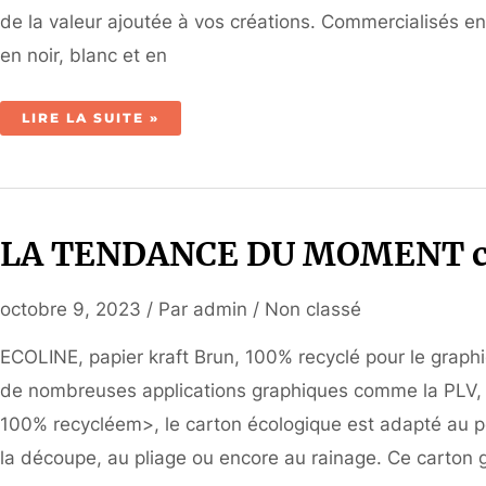
de la valeur ajoutée à vos créations. Commercialisés e
en noir, blanc et en
ASAP
LIRE LA SUITE »
MET
DE
LA
COULEUR
A
VOTRE
RENTREE
AVEC
L’ALPHA
LA TENDANCE DU MOMENT chez
CORE
!!
octobre 9, 2023
/ Par
admin
/
Non classé
ECOLINE, papier kraft Brun, 100% recyclé pour le graphiq
de nombreuses applications graphiques comme la PLV, l’ 
100% recycléem>, le carton écologique est adapté au pe
la découpe, au pliage ou encore au rainage. Ce carton 