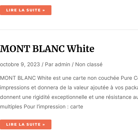
LA
LIRE LA SUITE »
TENDANCE
DU
MOMENT
CHEZ
ASAP
:
LE
CARTON
DURABLE
MONT BLANC White
!!
octobre 9, 2023
/ Par
admin
/
Non classé
MONT BLANC White est une carte non couchée Pure Cel
impressions et donnera de la valeur ajoutée à vos packa
donnent une rigidité exceptionnelle et une résistance au
multiples Pour l’impression : carte
MONT
LIRE LA SUITE »
BLANC
WHITE