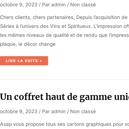
octobre 9, 2023
/ Par
admin
/
Non classé
Chers clients, chers partenaires, Depuis l’acquisition 
Séries à l’univers des Vins et Spiritueux. L’impression 
les mêmes niveaux de qualité et de rendu que l’impressi
plaque, le décor change
L’INNOVATION
LIRE LA SUITE »
MR
S’OUVRE
AUX
VINS
ET
SPIRITUEUX
Un coffret haut de gamme uni
octobre 9, 2023
/ Par
admin
/
Non classé
Asap vous propose tous ses cartons graphiques pour vo