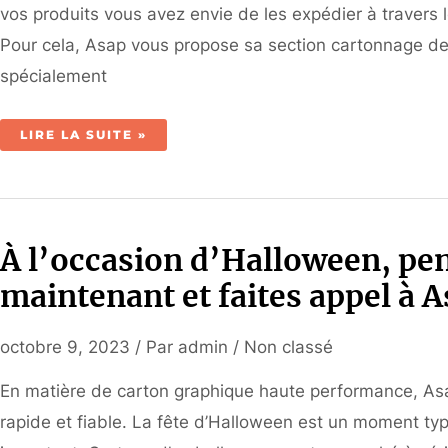
vos produits vous avez envie de les expédier à travers 
Pour cela, Asap vous propose sa section cartonnage d
spécialement
UN
LIRE LA SUITE »
COFFRET
HAUT
DE
GAMME
UNIQUE,
POUR
VOS
PRODUITS
À l’occasion d’Halloween, pe
maintenant et faites appel à A
octobre 9, 2023
/ Par
admin
/
Non classé
En matière de carton graphique haute performance, Asap 
rapide et fiable. La fête d’Halloween est un moment ty