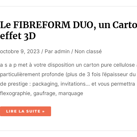
Le FIBREFORM DUO, un Carton 
effet 3D
octobre 9, 2023
/ Par
admin
/
Non classé
a s a p met à votre disposition un carton pure cellulose
particulièrement profonde (plus de 3 fois l’épaisseur 
de prestige : packaging, invitations… et vous permettra 
flexographie, gaufrage, marquage
LE
LIRE LA SUITE »
FIBREFORM
DUO,
UN
CARTON
PURE
CELLULOSE
CONTRECOLLÉ