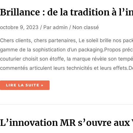
AVEC
EFFET
Brillance : de la tradition à l’
3D
octobre 9, 2023
/ Par
admin
/
Non classé
Chers clients, chers partenaires, Le soleil brille nos pa
gamme de la sophistication d’un packaging.Propos préci
couturier choisit son étoffe, la marque révèle son temp
commentés articulent leurs technicités et leurs effets.D
BRILLANCE
LIRE LA SUITE »
:
DE
LA
TRADITION
À
L’INNOVATION
L’innovation MR s’ouvre aux V