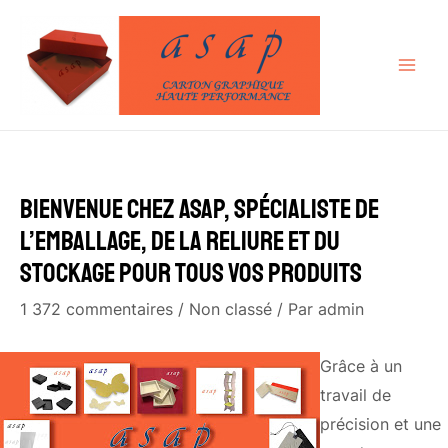
Aller
au
contenu
MA
ME
Bienvenue chez Asap, spécialiste de
l’emballage, de la reliure et du
stockage pour tous vos produits
1 372 commentaires
/
Non classé
/ Par
admin
Grâce à un
travail de
précision et une